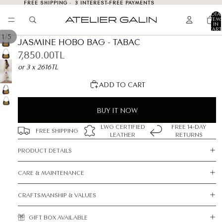
FREE SHIPPING · 3 INTEREST-FREE PAYMENTS
TOTA
ITEM
IN
CART
0
/
1
5
JASMINE HOBO BAG - TABAC
7,850.00TL
or 3 x 2616TL
ADD TO CART
BUY IT NOW
LWG CERTIFIED
FREE 14-DAY
FREE SHIPPING
LEATHER
RETURNS
PRODUCT DETAILS
CARE & MAINTENANCE
CRAFTSMANSHIP & VALUES
GIFT BOX AVAILABLE